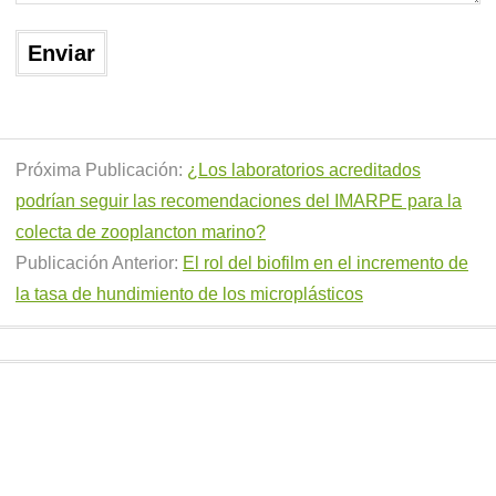
Próxima Publicación:
¿Los laboratorios acreditados
podrían seguir las recomendaciones del IMARPE para la
colecta de zooplancton marino?
Publicación Anterior:
El rol del biofilm en el incremento de
la tasa de hundimiento de los microplásticos
Estamos para ayudarlo, éstos son nuestros teléfonos:
(+51-1) 502-3684 & RPC (+51) 9880-84760.
Atendido por profesionales las 24 horas.
Los Ruibares 348, urb. Naranjal, Los Olivos – Perú