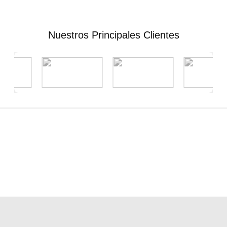
Nuestros Principales Clientes
Estamos para ayudarlo, éstos son nuestros teléfonos:
(+51-1) 502-3684 & RPC (+51) 9880-84760.
Atendido por profesionales las 24 horas.
Los Ruibares 348, urb. Naranjal, Los Olivos – Perú
The Environment Management SAC – RUC 20536264834