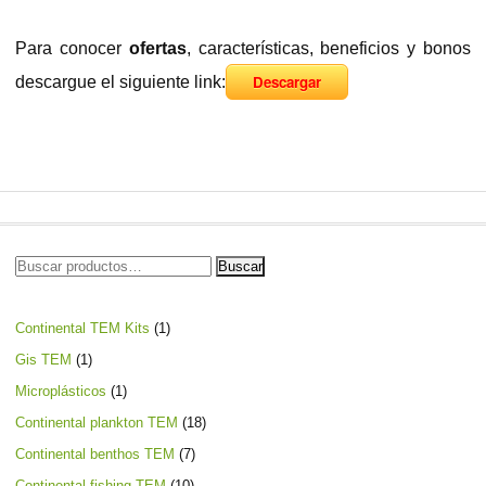
Para conocer
ofertas
, características, beneficios y bonos
Descargar
descargue el siguiente link:
Buscar
Buscar
por:
1
Continental TEM Kits
1
producto
1
Gis TEM
1
producto
1
Microplásticos
1
producto
18
Continental plankton TEM
18
productos
7
Continental benthos TEM
7
productos
10
Continental fishing TEM
10