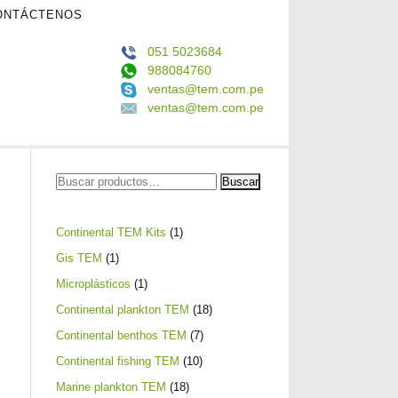
ONTÁCTENOS
051 5023684
988084760
ventas@tem.com.pe
ventas@tem.com.pe
Buscar
Buscar
por:
1
Continental TEM Kits
1
producto
1
Gis TEM
1
producto
1
Microplásticos
1
producto
18
Continental plankton TEM
18
productos
7
Continental benthos TEM
7
productos
10
Continental fishing TEM
10
productos
18
Marine plankton TEM
18