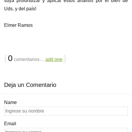
suya profundizar y aplicar estos análisis por el bien de
Uds. y del país!
Elmer Ramos
{
0
}
comentarios…
add one
Deja un Comentario
Name
Email