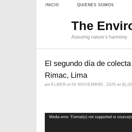
INICIO
QUIENES SOMOS
The Envi
Assuring nature’s harmony
El segundo día de colecta
Rimac, Lima
por
ELMER
el
29 NOVIEMBRE, 2020
en
BLO
Reproductor
Media error: Format(s) not supported or source(s
de