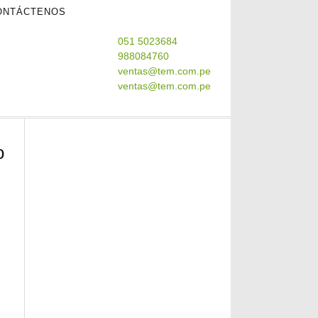
ONTÁCTENOS
051 5023684
988084760
ventas@tem.com.pe
ventas@tem.com.pe
o