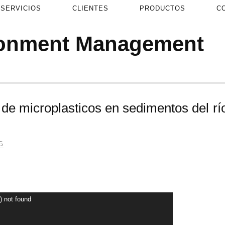
SERVICIOS
CLIENTES
PRODUCTOS
C
ronment Management
 de microplasticos en sedimentos del rí
G
) not found